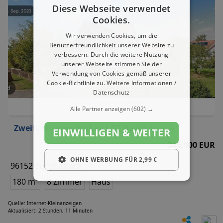
Diese Webseite verwendet
Cookies.
Wir verwenden Cookies, um die
Benutzerfreundlichkeit unserer Website zu
verbessern. Durch die weitere Nutzung
unserer Webseite stimmen Sie der
Verwendung von Cookies gemäß unserer
Cookie-Richtlinie zu.
Weitere Informationen /
Datenschutz
Alle Partner anzeigen
(602) →
Zweifamilienwohnhaus OT Burghaslach
EINWILLIGEN & WEITER
345.000 EUR
OHNE WERBUNG FÜR 2,99 €
96152 Burghaslach
180 m²
8 Zimmer
Haus
Quelle: Internet-Kleinanzeigen
Aktualisiert: 2 Stunden, 11 Minuten