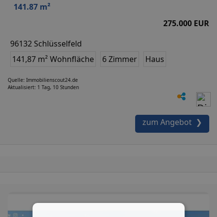
141.87 m²
275.000 EUR
96132 Schlüsselfeld
141,87 m² Wohnfläche
6 Zimmer
Haus
Quelle: Immobilienscout24.de
Aktualisiert: 1 Tag, 10 Stunden
zum Angebot ❯