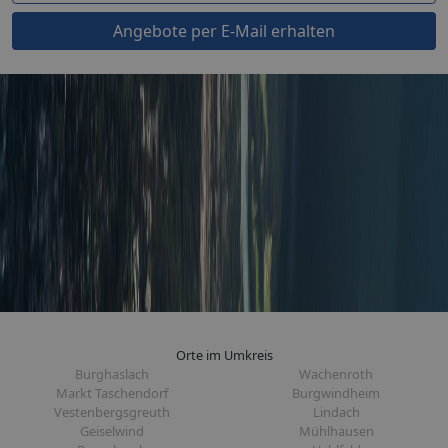
Angebote per E-Mail erhalten
Orte im Umkreis
Burghaslach
Wachenroth
Markt Taschendorf
Burgwindheim
Vestenbergsgreuth
Lindach
Geiselwind
Mühlhausen