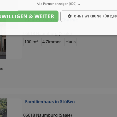
Alle Partner anzeigen
(602) →
NWILLIGEN & WEITER
OHNE WERBUNG FÜR 2,99
Kleines Haus mit Charme
06618 Naumburg (Saale)
100 m²
4 Zimmer
Haus
ten
Familienhaus in Stößen
06618 Naumburg (Saale)