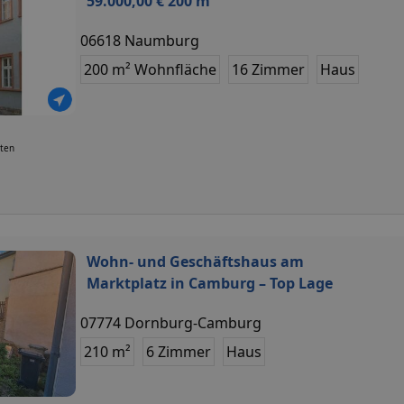
59.000,00 € 200 m²
06618 Naumburg
200 m² Wohnfläche
16 Zimmer
Haus
uten
Wohn- und Geschäftshaus am
Marktplatz in Camburg – Top Lage
07774 Dornburg-Camburg
210 m²
6 Zimmer
Haus