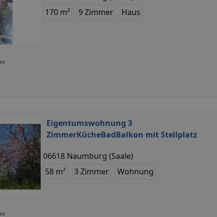
170 m²
9 Zimmer
Haus
ten
Eigentumswohnung 3
ZimmerKücheBadBalkon mit Stellplatz
06618 Naumburg (Saale)
58 m²
3 Zimmer
Wohnung
ten