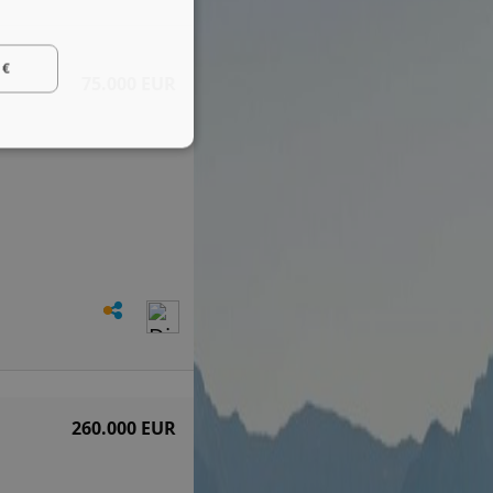
 €
75.000 EUR
260.000 EUR