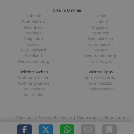
Orte im Umkreis
Kublank
Cölpin
Groß Miltzow
Lindetal
Schönbeck
Pragsdorf
Woldegk
Sponholz
Voigtsdorf
Neuenkirchen
Staven
Schönhausen
Burg Stargard
Neverin
Friedland
Neubrandenburg
Neubrandenburg
Trollenhagen
Beliebte Suchen
Weitere Tipps
Wohnung mieten
Konzerte Neetzka
Wohnung kaufen
Jobs Neetzka
Haus mieten
Singles Neetzka
Haus kaufen
|
|
|
|
Über uns
Presse
Redaktion
Datenschutz
Impressum