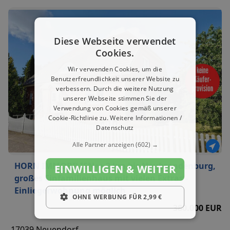
Diese Webseite verwendet
Cookies.
Wir verwenden Cookies, um die
Benutzerfreundlichkeit unserer Website zu
verbessern. Durch die weitere Nutzung
unserer Webseite stimmen Sie der
Verwendung von Cookies gemäß unserer
Cookie-Richtlinie zu.
Weitere Informationen /
Datenschutz
Alle Partner anzeigen
(602) →
HORN IMMOBILIEN++ 2 km bis Neubrandenburg,
EINWILLIGEN & WEITER
großes Einfamilienhaus mit vielen Extras -
Einliegerwohnung möglich
OHNE WERBUNG FÜR 2,99 €
380.000 EUR
17039 Neuendorf