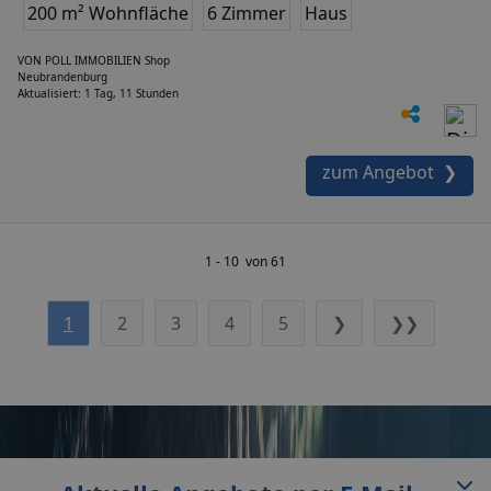
200 m² Wohnfläche
6 Zimmer
Haus
VON POLL IMMOBILIEN Shop
Neubrandenburg
Aktualisiert: 1 Tag, 11 Stunden
zum Angebot ❯
1 - 10 von 61
1
2
3
4
5
❯
❯❯