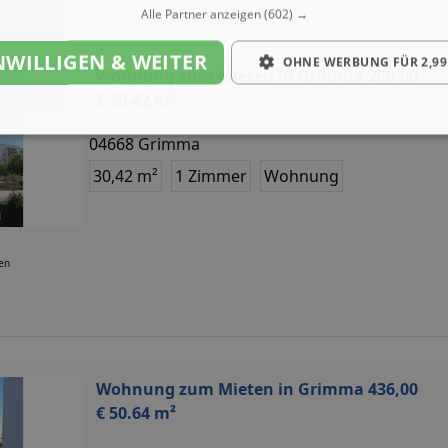
Alle Partner anzeigen
(602) →
NWILLIGEN & WEITER
OHNE WERBUNG FÜR 2,99
Wohnung zum Mieten in Grimma 280,00
€ 30.42 m²
04668 Grimma
30,42 m²
1 Zimmer
Wohnung
ten
Wohnung zum Mieten in Grimma 436,00
€ 50.64 m²