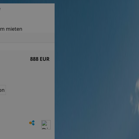
f
um mieten
888 EUR
on