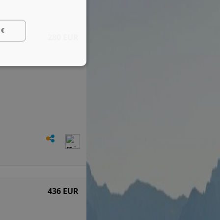
 €
280 EUR
436 EUR