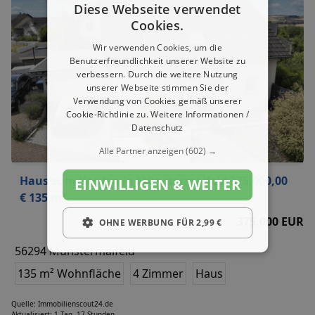
Diese Webseite verwendet
Cookies.
Wir verwenden Cookies, um die
Benutzerfreundlichkeit unserer Website zu
verbessern. Durch die weitere Nutzung
unserer Webseite stimmen Sie der
Verwendung von Cookies gemäß unserer
Cookie-Richtlinie zu.
Weitere Informationen /
Datenschutz
Alle Partner anzeigen
(602) →
Haus zum Kaufen in Münstermaifeld 375.000,00
EINWILLIGEN & WEITER
€ 135 m²
375.000 EUR
OHNE WERBUNG FÜR 2,99 €
56294 Münstermaifeld
135 m² Wohnfläche
4 Zimmer
Haus
Quelle: Immobilienscout24.de
Aktualisiert: 1 Tag, 17 Stunden