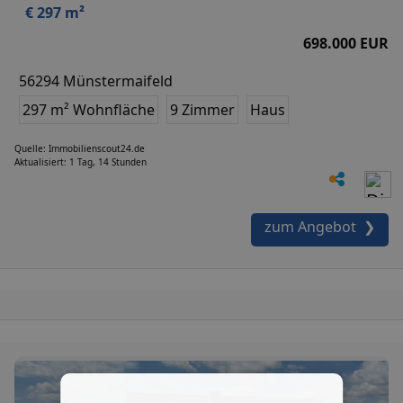
€ 297 m²
698.000 EUR
56294 Münstermaifeld
297 m² Wohnfläche
9 Zimmer
Haus
Quelle: Immobilienscout24.de
Aktualisiert: 1 Tag, 14 Stunden
zum Angebot ❯