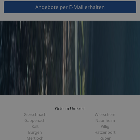
Angebote per E-Mail erhalten
Orte im Umkreis
Gierschnach
Wierschem
Gappenach
Naunheim
Kalt
Pillig
Burgen
Hatzenport
Mertloch
Rüber