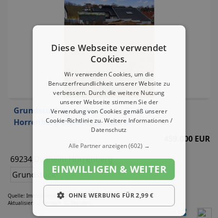
Diese Webseite verwendet
Cookies.
Wir verwenden Cookies, um die
Benutzerfreundlichkeit unserer Website zu
verbessern. Durch die weitere Nutzung
unserer Webseite stimmen Sie der
Grundstück zu verkaufen in Dielheim
Verwendung von Cookies gemäß unserer
Cookie-Richtlinie zu.
Weitere Informationen /
Horrenberg 459.000,00 € 836 m²
Datenschutz
459.000 EUR
Alle Partner anzeigen
(602) →
69234 Dielheim Horrenberg
EINWILLIGEN & WEITER
Grundstück
OHNE WERBUNG FÜR 2,99 €
Quelle: Immobilienscout24.de
Aktualisiert: 2 Stunden, 52 Minuten