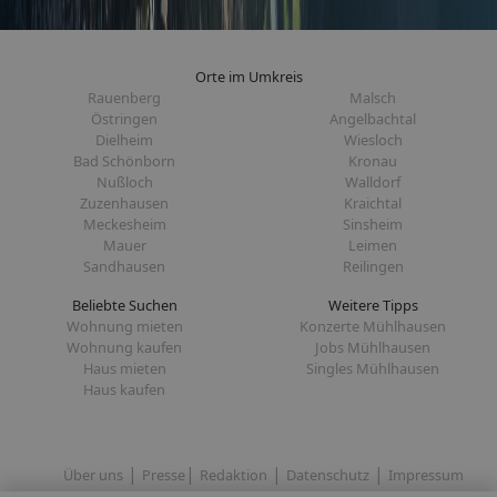
Orte im Umkreis
Rauenberg
Malsch
Östringen
Angelbachtal
Dielheim
Wiesloch
Bad Schönborn
Kronau
Nußloch
Walldorf
Zuzenhausen
Kraichtal
Meckesheim
Sinsheim
Mauer
Leimen
Sandhausen
Reilingen
Beliebte Suchen
Weitere Tipps
Wohnung mieten
Konzerte Mühlhausen
Wohnung kaufen
Jobs Mühlhausen
Haus mieten
Singles Mühlhausen
Haus kaufen
|
|
|
|
Über uns
Presse
Redaktion
Datenschutz
Impressum