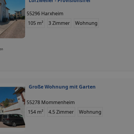
Lörzweiler - Provisionsfrei
55296 Harxheim
105 m²
3 Zimmer
Wohnung
ten
Große Wohnung mit Garten
55278 Mommenheim
154 m²
4.5 Zimmer
Wohnung