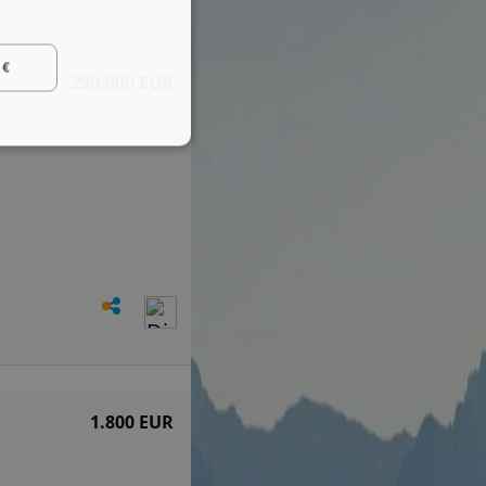
 €
290.000 EUR
1.800 EUR