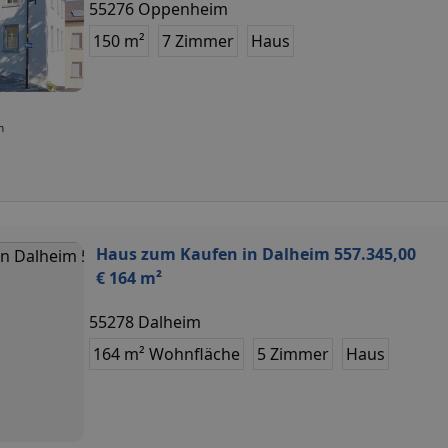
55276 Oppenheim
150 m²
7 Zimmer
Haus
n
Haus zum Kaufen in Dalheim 557.345,00
€ 164 m²
55278 Dalheim
164 m² Wohnfläche
5 Zimmer
Haus