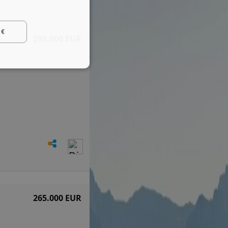
 €
299.000 EUR
265.000 EUR