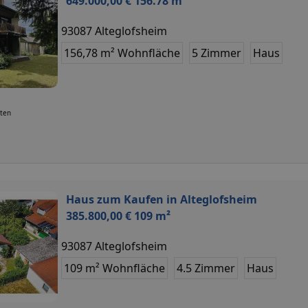
649.000,00 € 156.78 m²
93087 Alteglofsheim
156,78 m² Wohnfläche
5 Zimmer
Haus
uten
Haus zum Kaufen in Alteglofsheim
385.800,00 € 109 m²
93087 Alteglofsheim
109 m² Wohnfläche
4.5 Zimmer
Haus