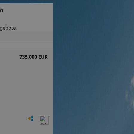
im
ngebote
735.000 EUR