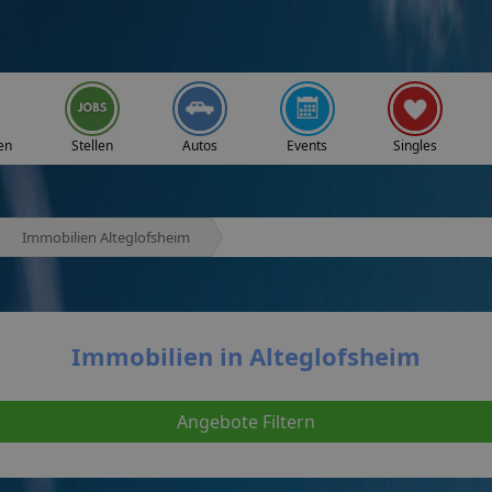
en
Stellen
Autos
Events
Singles
Immobilien Alteglofsheim
Immobilien in Alteglofsheim
Angebote Filtern