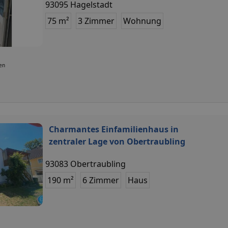
93095 Hagelstadt
75 m²
3 Zimmer
Wohnung
ten
Charmantes Einfamilienhaus in
zentraler Lage von Obertraubling
93083 Obertraubling
190 m²
6 Zimmer
Haus