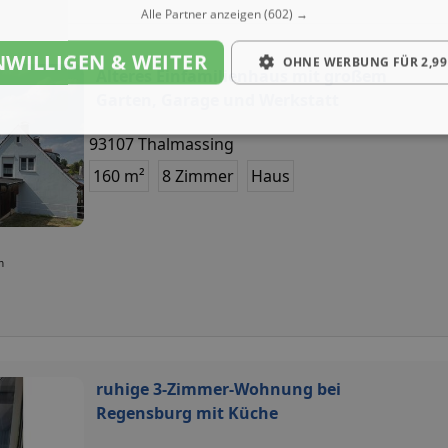
Alle Partner anzeigen
(602) →
NWILLIGEN & WEITER
OHNE WERBUNG FÜR 2,99
Älteres Einfamilienhaus mit großem
Garten, Garage und Werkstatt
93107 Thalmassing
160 m²
8 Zimmer
Haus
n
ruhige 3-Zimmer-Wohnung bei
Regensburg mit Küche