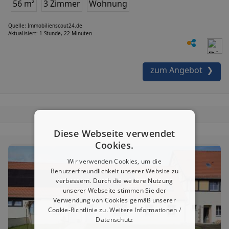
56 m²
3 Zimmer
Wohnung
Quelle: Immobilienscout24.de
Aktualisiert: 1 Stunde, 22 Minuten
zum Angebot ❯
Diese Webseite verwendet
Cookies.
Wir verwenden Cookies, um die
Benutzerfreundlichkeit unserer Website zu
verbessern. Durch die weitere Nutzung
unserer Webseite stimmen Sie der
Verwendung von Cookies gemäß unserer
Cookie-Richtlinie zu.
Weitere Informationen /
Datenschutz