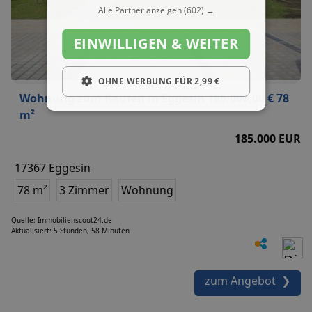
Alle Partner anzeigen
(602) →
EINWILLIGEN & WEITER
OHNE WERBUNG FÜR 2,99 €
Wohnung zum Kaufen in Eggesin 185.000,00 € 78
m²
185.000 EUR
17367 Eggesin
78 m²
3 Zimmer
Wohnung
Quelle: Immobilienscout24.de
Aktualisiert: 5 Stunden, 58 Minuten
zum Angebot ❯