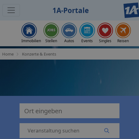
1A-Portale
Events beim 1A-Portale
Immobilien
Stellen
Autos
Events
Singles
Reisen
Tickets kaufen im Kartenvorverkauf
Home
Konzerte & Events