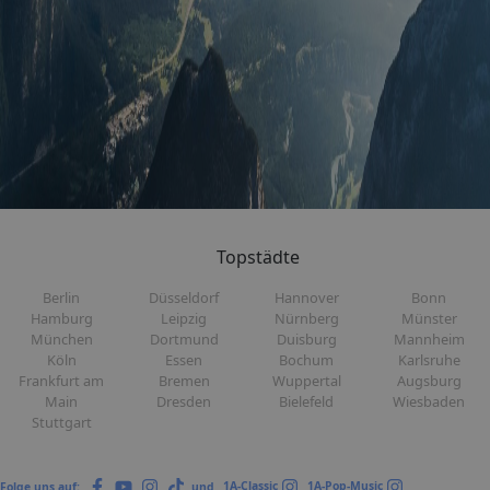
Topstädte
Berlin
Düsseldorf
Hannover
Bonn
Hamburg
Leipzig
Nürnberg
Münster
München
Dortmund
Duisburg
Mannheim
Köln
Essen
Bochum
Karlsruhe
Frankfurt am
Bremen
Wuppertal
Augsburg
Main
Dresden
Bielefeld
Wiesbaden
Stuttgart
1A-Classic
1A-Pop-Music
Folge uns auf:
und