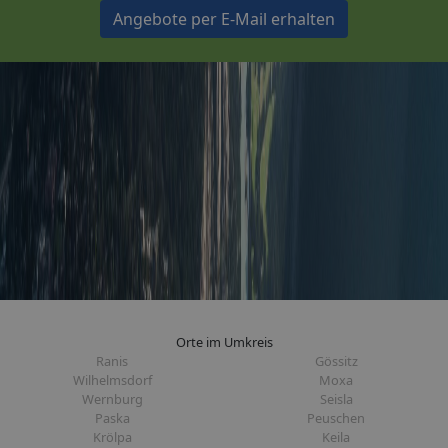
Angebote per E-Mail erhalten
Orte im Umkreis
Ranis
Gössitz
Wilhelmsdorf
Moxa
Wernburg
Seisla
Paska
Peuschen
Krölpa
Keila