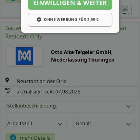
EINWILLIGEN & WEITER
Teilen
OHNE WERBUNG FÜR 2,99 €
Bauwerker / Bauhelfer (m/ w/ d) - For German
Resident Only
Otto Alte-Teigeler GmbH,
Niederlassung Thüringen
Neustadt an der Orla
aktualisiert seit: 07.08.2026
Stellenbeschreibung:
Arbeitszeit
Gehalt
mehr Details