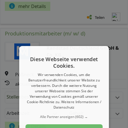
mehr Details
Teilen
Produktionsmitarbeiter (m/ w/ d)
Randstad Deutschland GmbH &
Co. KG
Diese Webseite verwendet
Cookies.
Pößneck
Wir verwenden Cookies, um die
Benutzerfreundlichkeit unserer Website zu
aktualisiert seit: 07.08.2026
verbessern. Durch die weitere Nutzung
unserer Webseite stimmen Sie der
Stellenbeschreibung:
Verwendung von Cookies gemäß unserer
Cookie-Richtlinie zu.
Weitere Informationen /
Datenschutz
Arbeitszeit
Gehalt
Alle Partner anzeigen
(602) →
mehr Details