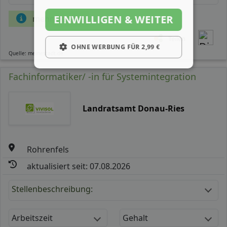
EINWILLIGEN & WEITER
mehr Details
Teilen
OHNE WERBUNG FÜR 2,99 €
Quelle: meinestadt.de
Fachinformatiker/ -in für Systemintegration
Landratsamt Donau-Ries
Rohrenfels
aktualisiert seit: 07.08.2026
Stellenbeschreibung:
Arbeitszeit
Gehalt