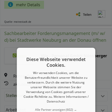
mehr Details
Teilen
Quelle: meinestadt.de
Sachbearbeiter Forderungsmanagement (m/ w/
d) bei Stadtwerke Neuburg an der Donau öffnen
Vilo - Personal GmbH Nürnberger
Diese Webseite verwendet
Cookies.
Wir verwenden Cookies, um die
Rohrenfels
Benutzerfreundlichkeit unserer Website zu
verbessern. Durch die weitere Nutzung
aktualisiert seit: 01.08.2026
unserer Webseite stimmen Sie der
Verwendung von Cookies gemäß unserer
Stellenbeschreibung:
Cookie-Richtlinie zu.
Weitere Informationen /
Datenschutz
Arbeitszeit
Gehalt
Alle Partner anzeigen
(602) →