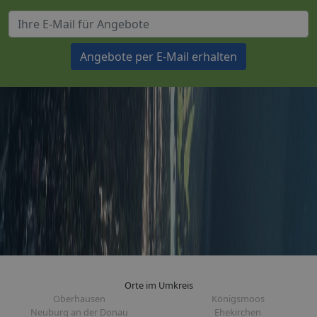
Angebote per E-Mail erhalten
Orte im Umkreis
Oberhausen
Königsmoos
Neuburg an der Donau
Ehekirchen