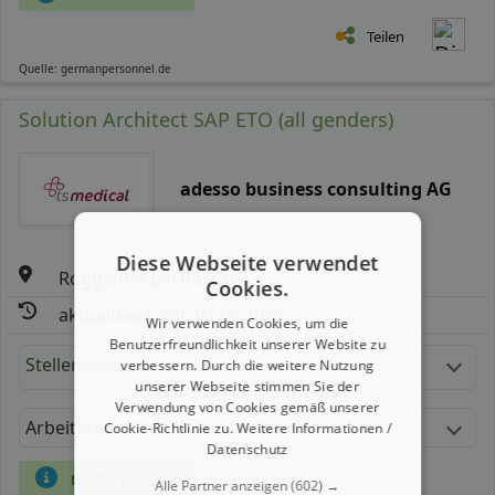
Teilen
Quelle: germanpersonnel.de
Solution Architect SAP ETO (all genders)
adesso business consulting AG
Diese Webseite verwendet
Roggentin bei Rostock
Cookies.
aktualisiert seit: 07.08.2026
Wir verwenden Cookies, um die
Benutzerfreundlichkeit unserer Website zu
Stellenbeschreibung:
verbessern. Durch die weitere Nutzung
unserer Webseite stimmen Sie der
Verwendung von Cookies gemäß unserer
Arbeitszeit
Gehalt
Cookie-Richtlinie zu.
Weitere Informationen /
Datenschutz
mehr Details
Alle Partner anzeigen
(602) →