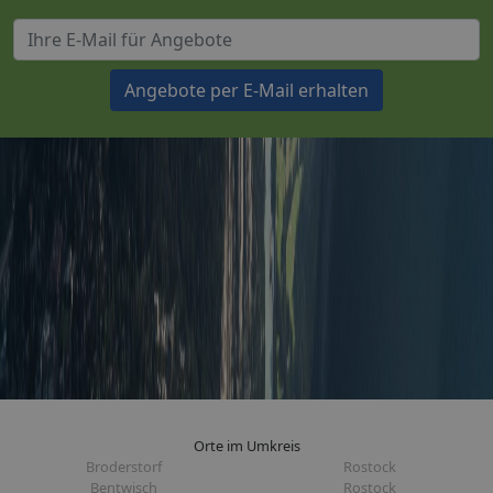
Angebote per E-Mail erhalten
Orte im Umkreis
Broderstorf
Rostock
Bentwisch
Rostock