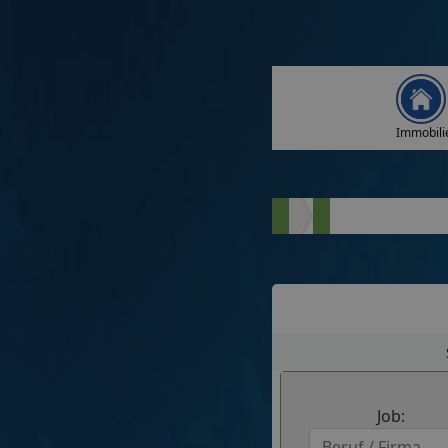
Immobili
Job: