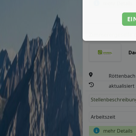
mehr Details
EI
Zimmerergeselle o
Da
Röttenbach
aktualisiert
Stellenbeschreibun
Arbeitszeit
mehr Details