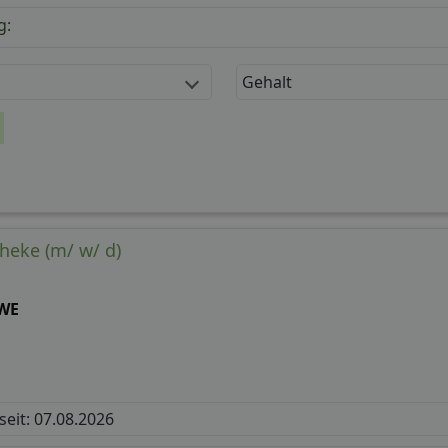
g:
Gehalt
theke (m/ w/ d)
WE
 seit: 07.08.2026