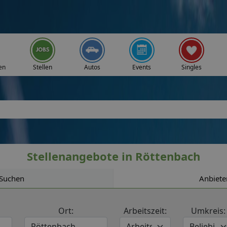
en
Stellen
Autos
Events
Singles
Stellenangebote in Röttenbach
Suchen
Anbiete
Ort:
Arbeitszeit:
Umkreis: