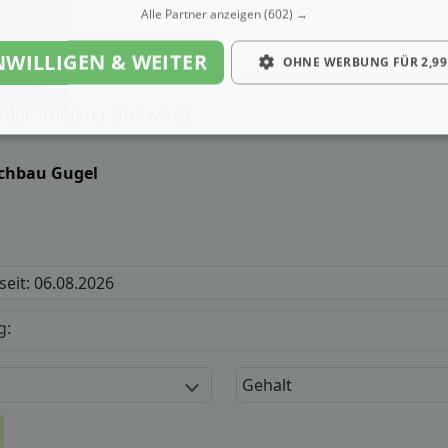
Alle Partner anzeigen
(602) →
NWILLIGEN & WEITER
OHNE WERBUNG FÜR 2,99
der -meister (m/ w/ d)
chbau Gugel
 seit: 06.08.2026
g:
Gehalt