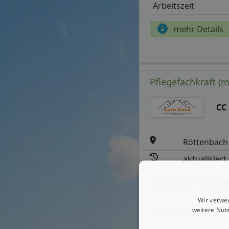
Arbeitszeit
mehr Details
Pflegefachkraft (
CC
Röttenbach
aktualisiert
Stellenbeschreibun
Wir verwe
weitere Nut
Arbeitszeit