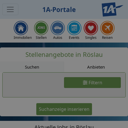
1A-Portale
Jobs
Immobilien
Stellen
Autos
Events
Singles
Reisen
Stellenangebote in Röslau
Suchen
Anbieten
Filtern
Suchanzeige inserieren
Aktuelle Jobs in Röslau