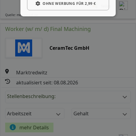
OHNE WERBUNG FÜR 2,99 €
Teilen
Quelle: meinestadt.de
Worker (w/ m/ d) Final Machining
CeramTec GmbH
Marktredwitz
aktualisiert seit: 08.08.2026
Stellenbeschreibung:
Arbeitszeit
Gehalt
mehr Details