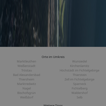
Orte im Umkreis
Marktleuthen
Wunsiedel
Weißenstadt
Kirchenlamitz
Tröstau
Höchstädt im Fichtelgebirge
Bad Alexandersbad
Thierstein
Thiersheim
Zell im Fichtelgebirge
Marktredwitz
Sparneck
Nagel
Fichtelberg
Bischofsgrün
Waldershof
Weißdorf
Selb
Weitere Tipps