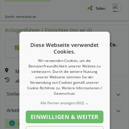
Teilen
Quelle: meinestadt.de
Anlagenführer / Einrichter (m/ w/ d)
Diese Webseite verwendet
Sigmund Scherdel GmbH & Co.
Cookies.
KG
Wir verwenden Cookies, um die
Benutzerfreundlichkeit unserer Website zu
Marktredwitz
verbessern. Durch die weitere Nutzung
unserer Webseite stimmen Sie der
aktualisiert seit: 07.08.2026
Verwendung von Cookies gemäß unserer
Cookie-Richtlinie zu.
Weitere Informationen /
Stellenbeschreibung:
Datenschutz
Alle Partner anzeigen
(602) →
Arbeitszeit
Gehalt
EINWILLIGEN & WEITER
mehr Details