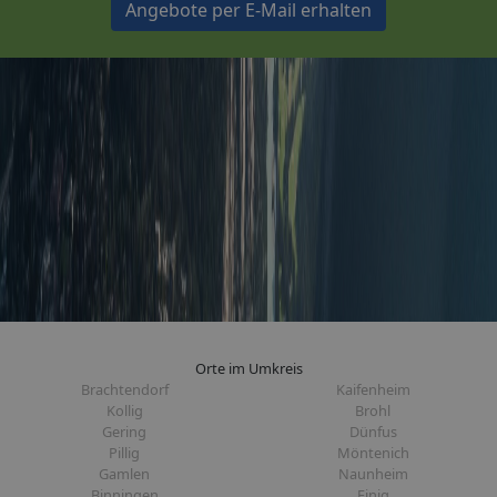
Angebote per E-Mail erhalten
Orte im Umkreis
Brachtendorf
Kaifenheim
Kollig
Brohl
Gering
Dünfus
Pillig
Möntenich
Gamlen
Naunheim
Binningen
Einig