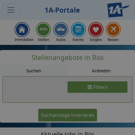
1A-Portale
Jobs
Immobilien
Stellen
Autos
Events
Singles
Reisen
Stellenangebote in Rös
Suchen
Anbieten
Filtern
Suchanzeige inserieren
Aktuelle Jobs in Rös