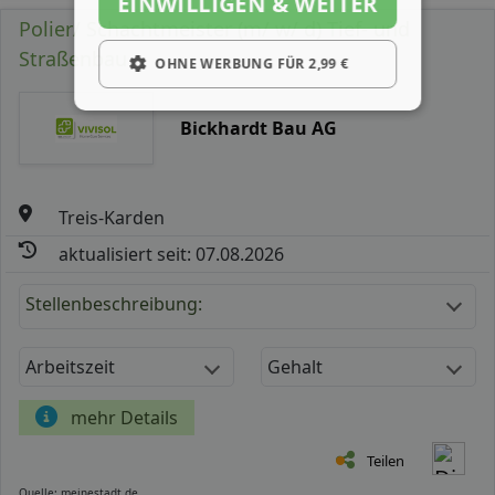
EINWILLIGEN & WEITER
Polier/ Schachtmeister (m/ w/ d) Tief- und
Straßenbau
OHNE WERBUNG FÜR 2,99 €
Bickhardt Bau AG
Treis-Karden
aktualisiert seit: 07.08.2026
Stellenbeschreibung:
Arbeitszeit
Gehalt
mehr Details
Teilen
Quelle: meinestadt.de