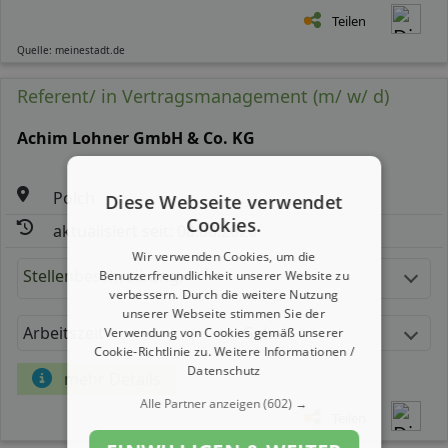
Teilen
Quelle: meinestadt.de
Referent/ in Vertragsmanagement (m/ w/ d)
Achim Lohner GmbH & Co. KG
Polch
Diese Webseite verwendet
Cookies.
aktualisiert seit: 08.08.2026
Wir verwenden Cookies, um die
Stellenbeschreibung:
Benutzerfreundlichkeit unserer Website zu
verbessern. Durch die weitere Nutzung
unserer Webseite stimmen Sie der
Arbeitszeit
Gehalt
Verwendung von Cookies gemäß unserer
Cookie-Richtlinie zu.
Weitere Informationen /
Datenschutz
mehr Details
Alle Partner anzeigen
(602) →
Teilen