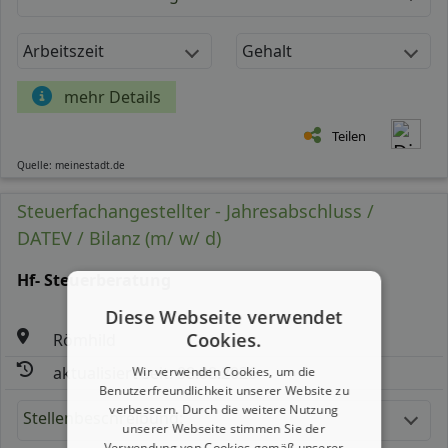
Arbeitszeit
Gehalt
mehr Details
Teilen
Quelle: meinestadt.de
Steuerfachangestellter - Jahresabschluss /
DATEV / Bilanz (m/ w/ d)
Hf- Steuerberatung
Diese Webseite verwendet
Cookies.
Römhild
aktualisiert seit: 08.08.2026
Wir verwenden Cookies, um die
Benutzerfreundlichkeit unserer Website zu
verbessern. Durch die weitere Nutzung
Stellenbeschreibung:
unserer Webseite stimmen Sie der
Verwendung von Cookies gemäß unserer