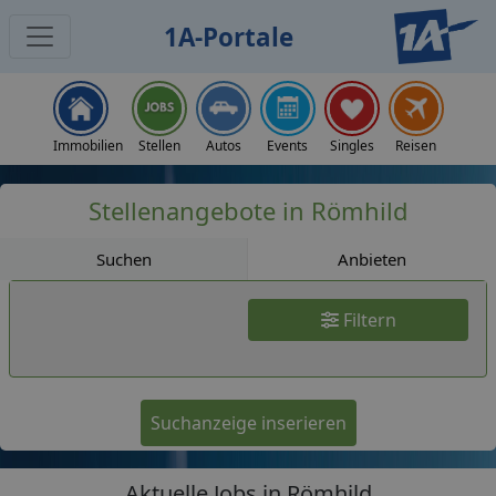
1A-Portale
Jobs
Immobilien
Stellen
Autos
Events
Singles
Reisen
Stellenangebote in Römhild
Suchen
Anbieten
Filtern
Suchanzeige inserieren
Aktuelle Jobs in Römhild