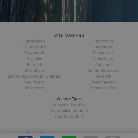
Orte im Umkreis
Dingsleben
Höchheim
St. Bernhard
Herbstadt
Trappstadt
Beinerstadt
Grabfeld
Schlechtsart
Reurieth
Aubstadt
Straufhain
Grimmelshausen
Bad Königshofen im Grabfeld
Reurieth
Neubrunn
Westhausen
Ehrenberg
Kloster Veßra
Weitere Tipps
Konzerte Römhild
Immobilien Römhild
Singles Römhild
Folge uns auf: