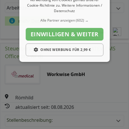
Cookie-Richtlinie zu.
Weitere Informationen /
Arbeitszeit
Gehalt
Datenschutz
Alle Partner anzeigen
(602) →
mehr Details
Teilen
EINWILLIGEN & WEITER
Steuerberater - Jahresabschluss / DATEV / MS
OHNE WERBUNG FÜR 2,99 €
Office (m/ w/ d)
Workwise GmbH
Römhild
aktualisiert seit: 08.08.2026
Stellenbeschreibung: