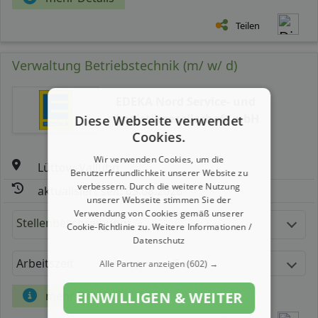
Teilen
Verwaltung Betriebstechnik (m/ w/ d)
EDEKA Nord Service- und
Logistikgesellschaft mbH
Diese Webseite verwendet
Cookies.
Wir verwenden Cookies, um die
Lüttow-Valluhn
Benutzerfreundlichkeit unserer Website zu
verbessern. Durch die weitere Nutzung
aktualisiert seit: 09.08.2026
unserer Webseite stimmen Sie der
Verwendung von Cookies gemäß unserer
Stellenbeschreibung:
Cookie-Richtlinie zu.
Weitere Informationen /
Datenschutz
Arbeitszeit
Gehalt
Alle Partner anzeigen
(602) →
EINWILLIGEN & WEITER
mehr Details