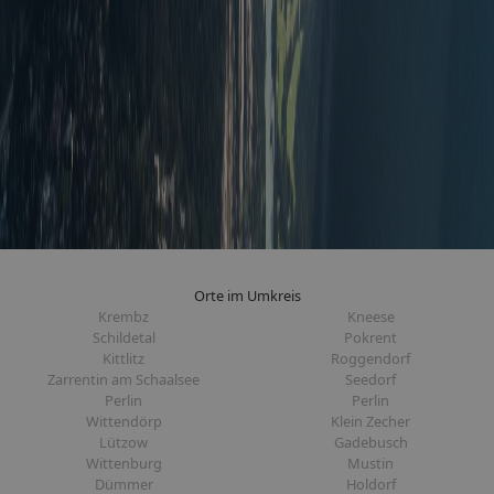
Orte im Umkreis
Krembz
Kneese
Schildetal
Pokrent
Kittlitz
Roggendorf
Zarrentin am Schaalsee
Seedorf
Perlin
Perlin
Wittendörp
Klein Zecher
Lützow
Gadebusch
Wittenburg
Mustin
Dümmer
Holdorf