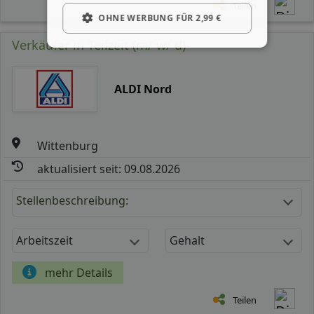
Teilen
OHNE WERBUNG FÜR 2,99 €
Verkäufer in Teilzeit (m/ w/ d)
ALDI Nord
Wittenburg
aktualisiert seit: 09.08.2026
Stellenbeschreibung:
Arbeitszeit
Gehalt
mehr Details
Teilen