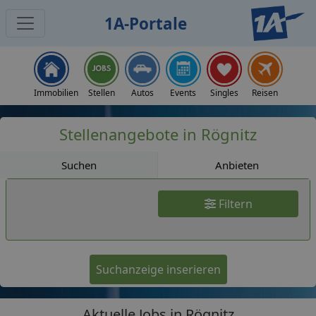
1A-Portale
Jobs
Immobilien
Stellen
Autos
Events
Singles
Reisen
Stellenangebote in Rögnitz
Suchen
Anbieten
Filtern
Suchanzeige inserieren
Aktuelle Jobs in Rögnitz