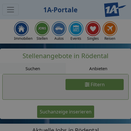
1A-Portale
Jobs
Immobilien
Stellen
Autos
Events
Singles
Reisen
Stellenangebote in Rödental
Suchen
Anbieten
Filtern
Suchanzeige inserieren
Aktuelle Jobs in Rödental