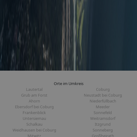
Orte im Umkreis
Lautertal
Coburg
Grub am Forst
Neustadt bei Coburg
Ahorn
Niederfüllbach
Ebersdorf bei Coburg
Meeder
Frankenblick
Sonnefeld
Untersiemau
Weitramsdorf
Schalkau
Itzgrund
Weidhausen bei Coburg
Sonneberg
Mitwitz
Großheirath