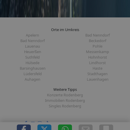
Orte im Umkreis
Apelern
Bad Nenndorf
Bad Nenndorf
Beckedorf
Lauenau
Pohle
Heuerßen
Messenkamp
Suthfeld
Hohnhorst
Hülsede
Lindhorst
Barsinghausen
Haste
Lüdersfeld
Stadthagen
Auhagen
Lauenhagen
Weitere Tipps
Konzerte Rodenberg
Immobilien Rodenberg
Singles Rodenberg
Folge uns auf: