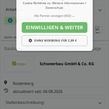
Cookie-Richtlinie zu.
Weitere Informationen /
Datenschutz
Arbeitszeit
Gehalt
Alle Partner anzeigen
(602) →
mehr Details
EINWILLIGEN & WEITER
Teilen
Quelle: meinestadt.de
OHNE WERBUNG FÜR 2,99 €
Baukaufmann im Gleisbau (m/ w/ d) / Montage
Schweerbau GmbH & Co. KG
Rodenberg
aktualisiert seit: 06.08.2026
Stellenbeschreibung: