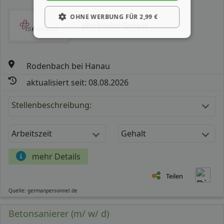
OHNE WERBUNG FÜR 2,99 €
Workwise GmbH
Rodenbach bei Hanau
aktualisiert seit: 08.08.2026
Stellenbeschreibung:
Arbeitszeit
Gehalt
mehr Details
Teilen
Quelle: germanpersonnel.de
Betonsanierer (m/ w/ d)