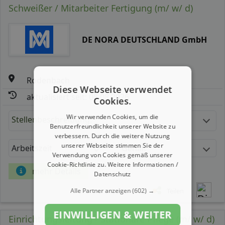
Schweißer / Mitarbeiter Fertigung (m/ w/ d)
DE NORA DEUTSCHLAND GmbH
Rodenbach
Diese Webseite verwendet
aktualisiert seit: 08.08.2026
Cookies.
Wir verwenden Cookies, um die
Stellenbeschreibung:
Benutzerfreundlichkeit unserer Website zu
verbessern. Durch die weitere Nutzung
unserer Webseite stimmen Sie der
Arbeitszeit
Gehalt
Verwendung von Cookies gemäß unserer
Cookie-Richtlinie zu.
Weitere Informationen /
mehr Details
Datenschutz
Teilen
Alle Partner anzeigen
(602) →
EINWILLIGEN & WEITER
Einrichtungsleitung - Stationäre Pflege (m/ w/ d)