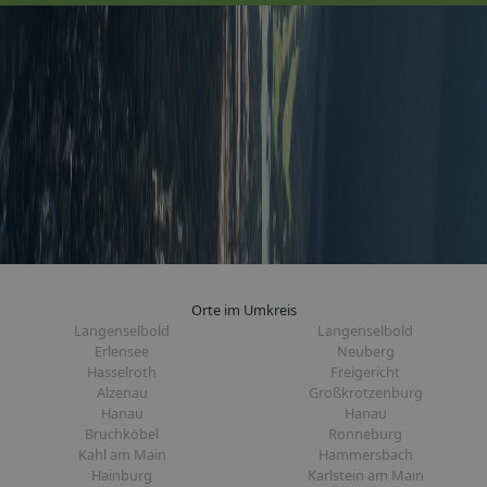
Orte im Umkreis
Langenselbold
Langenselbold
Erlensee
Neuberg
Hasselroth
Freigericht
Alzenau
Großkrotzenburg
Hanau
Hanau
Bruchköbel
Ronneburg
Kahl am Main
Hammersbach
Hainburg
Karlstein am Main