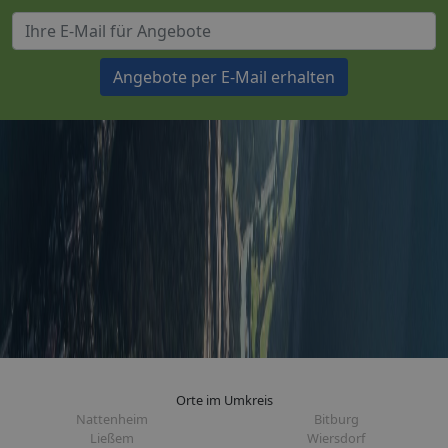
Angebote per E-Mail erhalten
Orte im Umkreis
Nattenheim
Bitburg
Ließem
Wiersdorf