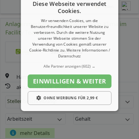
Diese Webseite verwendet
Teilen
Cookies.
Wir verwenden Cookies, um die
Anlagenmechaniker Sanitär-Heizung-Klima im
Benutzerfreundlichkeit unserer Website zu
Facility Team (m/ w/ d)
verbessern. Durch die weitere Nutzung
unserer Webseite stimmen Sie der
Verwendung von Cookies gemäß unserer
Cookie-Richtlinie zu.
Weitere Informationen /
Salzgitter AG
Datenschutz
Alle Partner anzeigen
(602) →
Hamm
EINWILLIGEN & WEITER
aktualisiert seit: 05.08.2026
OHNE WERBUNG FÜR 2,99 €
Stellenbeschreibung:
Arbeitszeit
Gehalt
mehr Details