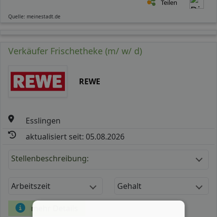
Teilen
Quelle: meinestadt.de
Verkäufer Frischetheke (m/ w/ d)
REWE
Esslingen
aktualisiert seit: 05.08.2026
Stellenbeschreibung:
Arbeitszeit
Gehalt
mehr Details