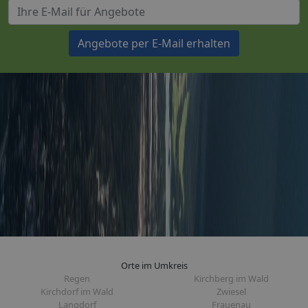
Angebote per E-Mail erhalten
Orte im Umkreis
Regen
Kirchberg im Wald
Kirchdorf im Wald
Zwiesel
Langdorf
Frauenau