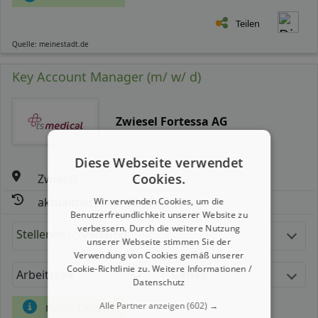
Teilen
Quelle: meinestadt.de
Key Account Manager (m/ w/ d)
Zwiesel Fortessa AG
Diese Webseite verwendet
Cookies.
Zwiesel
aktualisiert seit: 08.08.2026
Wir verwenden Cookies, um die
Benutzerfreundlichkeit unserer Website zu
verbessern. Durch die weitere Nutzung
Stellenbeschreibung:
unserer Webseite stimmen Sie der
Verwendung von Cookies gemäß unserer
Cookie-Richtlinie zu.
Weitere Informationen /
Arbeitszeit
Gehalt
Datenschutz
Alle Partner anzeigen
(602) →
mehr Details