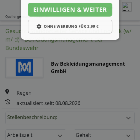
Teilen
EINWILLIGEN & WEITER
Quelle: germanpersonnel.de
OHNE WERBUNG FÜR 2,99 €
Gesucht: Standortleiter Service und Logistik (w/
m/ d) - Bekleidungsmanagement der
Bundeswehr
Bw Bekleidungsmanagement
GmbH
Regen
aktualisiert seit: 08.08.2026
Stellenbeschreibung:
Arbeitszeit
Gehalt