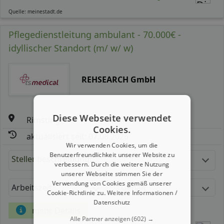
Quelle: meinestadt.de
Pflegedienstleitung ambulant - 70.000€ -
idyllischer Standort (m/ w/ w)
REHSEARCH GmbH
Diese Webseite verwendet
Rimsting
Cookies.
aktualisiert seit: 07.08.2026
Wir verwenden Cookies, um die
Benutzerfreundlichkeit unserer Website zu
Stellenbeschreibung:
verbessern. Durch die weitere Nutzung
unserer Webseite stimmen Sie der
Verwendung von Cookies gemäß unserer
Arbeitszeit
Gehalt
Cookie-Richtlinie zu.
Weitere Informationen /
Datenschutz
mehr Details
Alle Partner anzeigen
(602) →