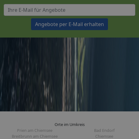
Angebote per E-Mail erhalten
Orte im Umkreis
Prien am Chiemsee
Bad Endorf
Breitbrunn am Chiemsee
Chiemsee