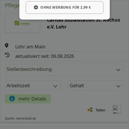
Pflegefachkraft (m/ w/ d)
OHNE WERBUNG FÜR 2,99 €
Caritas Sozialstation St. Rochus
e.V. Lohr
Lohr am Main
aktualisiert seit: 06.08.2026
Stellenbeschreibung:
Arbeitszeit
Gehalt
mehr Details
Teilen
Quelle: meinestadt.de