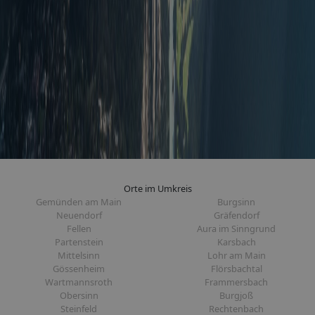
Orte im Umkreis
Gemünden am Main
Burgsinn
Neuendorf
Gräfendorf
Fellen
Aura im Sinngrund
Partenstein
Karsbach
Mittelsinn
Lohr am Main
Gössenheim
Flörsbachtal
Wartmannsroth
Frammersbach
Obersinn
Burgjoß
Steinfeld
Rechtenbach