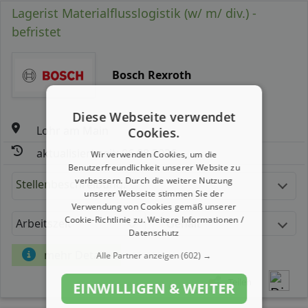
Lagerist Materialflusslogistik (w/ m/ div.) -
befristet
Bosch Rexroth
Diese Webseite verwendet
Lohr am Main
Cookies.
aktualisiert seit: 06.08.2026
Wir verwenden Cookies, um die
Benutzerfreundlichkeit unserer Website zu
verbessern. Durch die weitere Nutzung
Stellenbeschreibung:
unserer Webseite stimmen Sie der
Verwendung von Cookies gemäß unserer
Cookie-Richtlinie zu.
Weitere Informationen /
Arbeitszeit
Gehalt
Datenschutz
mehr Details
Alle Partner anzeigen
(602) →
Teilen
EINWILLIGEN & WEITER