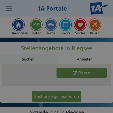
1A-Portale
Jobs
Immobilien
Stellen
Autos
Events
Singles
Reisen
Stellenangebote in Riegsee
Suchen
Anbieten
Filtern
Suchanzeige inserieren
Aktuelle Jobs in Riegsee