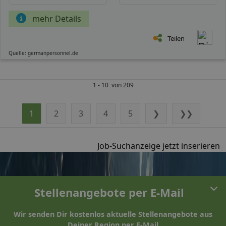
mehr Details
Teilen
Quelle: germanpersonnel.de
1 - 10 von 209
1
2
3
4
5
❯
❯❯
Job-Suchanzeige jetzt inserieren
Stellenangebote per E-Mail
Wir senden Dir kostenlos aktuelle Stellenangebote aus
Deiner Region per E-Mail