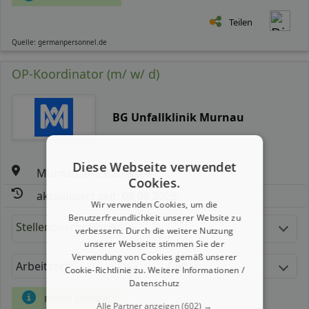
Teilen
Quelle: germanpersonnel.de
OP-Koordinator (m/ w/ d)
BG Unfallklinik Murnau
Diese Webseite verwendet
Murnau am Staffelsee
Cookies.
aktualisiert seit: 06.08.2026
Wir verwenden Cookies, um die
Benutzerfreundlichkeit unserer Website zu
Stellenbeschreibung:
verbessern. Durch die weitere Nutzung
unserer Webseite stimmen Sie der
Verwendung von Cookies gemäß unserer
Arbeitszeit
Gehalt
Cookie-Richtlinie zu.
Weitere Informationen /
Datenschutz
mehr Details
Alle Partner anzeigen
(602) →