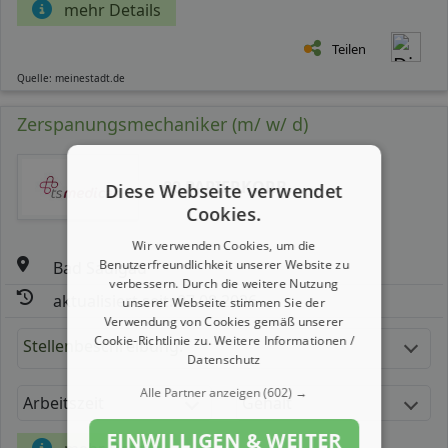
mehr Details
Teilen
Quelle: meinestadt.de
Zerspanungsmechaniker (m/ w/ d)
00 PAPIERKORB
Diese Webseite verwendet
Cookies.
Wir verwenden Cookies, um die
Benutzerfreundlichkeit unserer Website zu
Bad Saulgau
verbessern. Durch die weitere Nutzung
aktualisiert seit: 07.08.2026
unserer Webseite stimmen Sie der
Verwendung von Cookies gemäß unserer
Cookie-Richtlinie zu.
Weitere Informationen /
Stellenbeschreibung:
Datenschutz
Alle Partner anzeigen
(602) →
Arbeitszeit
Gehalt
EINWILLIGEN & WEITER