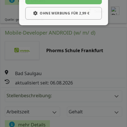
mehr Details
Teilen
OHNE WERBUNG FÜR 2,99 €
Quelle: germanpersonnel.de
Mobile-Developer ANDROID (w/ m/ d)
Phorms Schule Frankfurt
Bad Saulgau
aktualisiert seit: 06.08.2026
Stellenbeschreibung:
Arbeitszeit
Gehalt
mehr Details