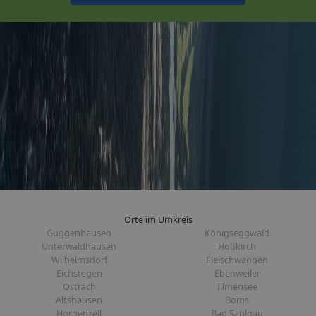
Orte im Umkreis
Guggenhausen
Königseggwald
Unterwaldhausen
Hoßkirch
Wilhelmsdorf
Fleischwangen
Eichstegen
Ebenweiler
Ostrach
Illmensee
Altshausen
Boms
Horgenzell
Bad Saulgau