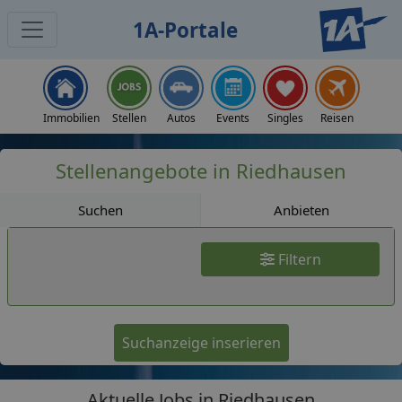
1A-Portale
Jobs
Immobilien
Stellen
Autos
Events
Singles
Reisen
Stellenangebote in Riedhausen
Suchen
Anbieten
Filtern
Suchanzeige inserieren
Aktuelle Jobs in Riedhausen