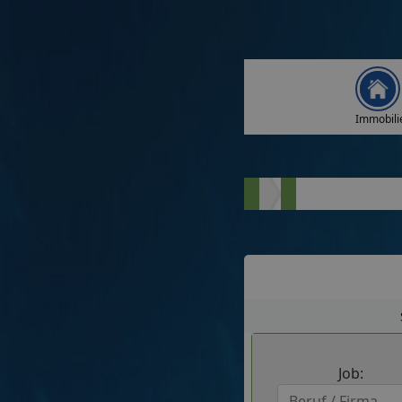
Immobili
Job: