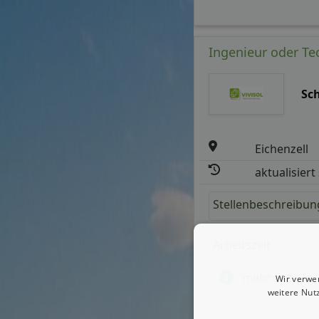
Ingenieur oder Te
Sc
Eichenzell
aktualisiert
Stellenbeschreibun
Arbeitszeit
mehr Details
Wir verwe
weitere Nut