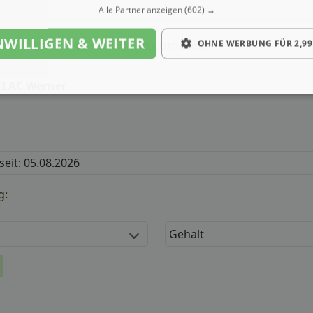
Alle Partner anzeigen
(602) →
NWILLIGEN & WEITER
rer (m/ w/ d) - Lackierautomation
OHNE WERBUNG FÜR 2,99
CLAC Werner
 seit: 05.08.2026
g:
Gehalt