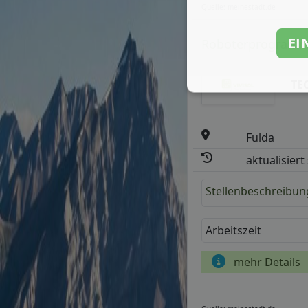
Quelle: meinestadt.de
EI
Roboterprogrammie
TE
Fulda
aktualisiert
Stellenbeschreibun
Arbeitszeit
mehr Details