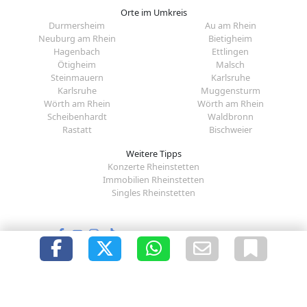
Orte im Umkreis
Durmersheim
Au am Rhein
Neuburg am Rhein
Bietigheim
Hagenbach
Ettlingen
Ötigheim
Malsch
Steinmauern
Karlsruhe
Karlsruhe
Muggensturm
Wörth am Rhein
Wörth am Rhein
Scheibenhardt
Waldbronn
Rastatt
Bischweier
Weitere Tipps
Konzerte Rheinstetten
Immobilien Rheinstetten
Singles Rheinstetten
Folge uns auf:
|
|
|
|
Über uns
Presse
Redaktion
Datenschutz
Impressum