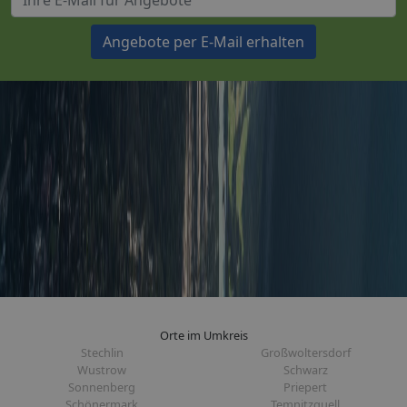
Angebote per E-Mail erhalten
Orte im Umkreis
Stechlin
Großwoltersdorf
Wustrow
Schwarz
Sonnenberg
Priepert
Schönermark
Temnitzquell