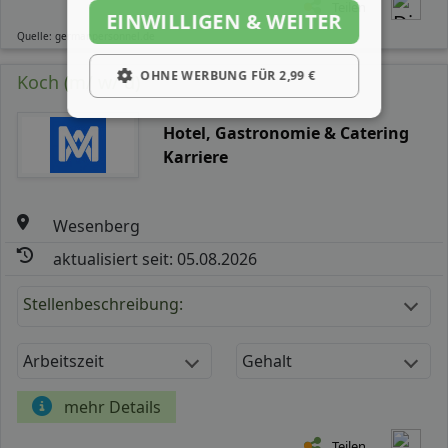
Teilen
EINWILLIGEN & WEITER
Quelle: germanpersonnel.de
OHNE WERBUNG FÜR 2,99 €
Koch (m/ w/ d)
Hotel, Gastronomie & Catering
Karriere
Wesenberg
aktualisiert seit: 05.08.2026
Stellenbeschreibung:
Arbeitszeit
Gehalt
mehr Details
Teilen