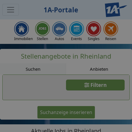
1A-Portale
Jobs
Immobilien
Stellen
Autos
Events
Singles
Reisen
Stellenangebote in Rheinland
Suchen
Anbieten
Filtern
Suchanzeige inserieren
Aktuelle Jobs in Rheinland