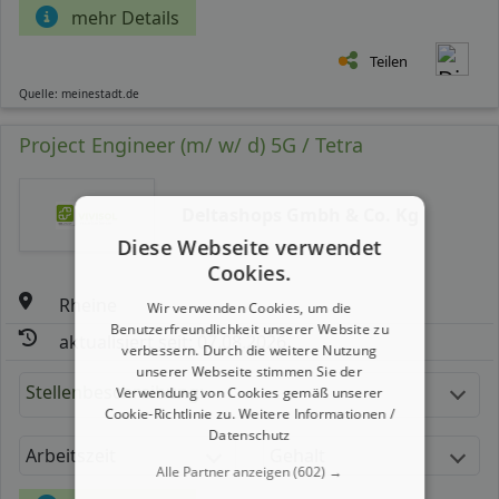
mehr Details
Teilen
Quelle: meinestadt.de
Project Engineer (m/ w/ d) 5G / Tetra
Deltashops Gmbh & Co. Kg
Diese Webseite verwendet
Cookies.
Rheine
Wir verwenden Cookies, um die
Benutzerfreundlichkeit unserer Website zu
aktualisiert seit: 07.08.2026
verbessern. Durch die weitere Nutzung
unserer Webseite stimmen Sie der
Stellenbeschreibung:
Verwendung von Cookies gemäß unserer
Cookie-Richtlinie zu.
Weitere Informationen /
Datenschutz
Arbeitszeit
Gehalt
Alle Partner anzeigen
(602) →