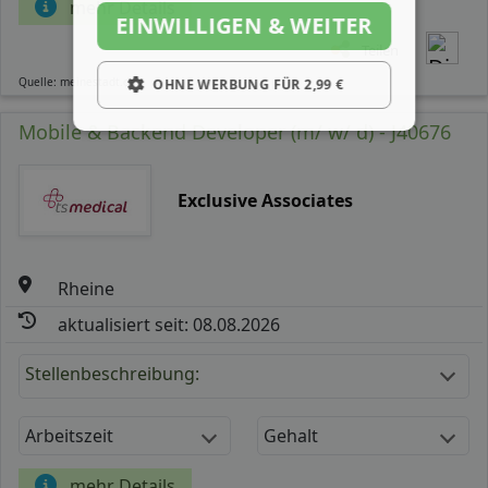
mehr Details
EINWILLIGEN & WEITER
Teilen
Quelle: meinestadt.de
OHNE WERBUNG FÜR 2,99 €
Mobile & Backend Developer (m/ w/ d) - J40676
Exclusive Associates
Rheine
aktualisiert seit: 08.08.2026
Stellenbeschreibung:
Arbeitszeit
Gehalt
mehr Details