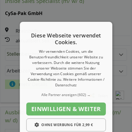
Inside Sales Specialist (m/ w/ d)
CySa-Pak GmbH
Rheinböllen
Diese Webseite verwendet
aktualisiert seit: 08.08.2026
Cookies.
Wir verwenden Cookies, um die
Stellenbeschreibung:
Benutzerfreundlichkeit unserer Website zu
verbessern. Durch die weitere Nutzung
unserer Webseite stimmen Sie der
Arbeitszeit
Gehalt
Verwendung von Cookies gemäß unserer
Cookie-Richtlinie zu.
Weitere Informationen /
mehr Details
Datenschutz
Alle Partner anzeigen
(602) →
Teilen
EINWILLIGEN & WEITER
Ausbildung Medientechnologe/ -in (Druck) (m/
w/ d)
OHNE WERBUNG FÜR 2,99 €