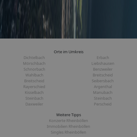
Orte im Umkreis
Dichtelbach
Erbach
Mörschbach
Liebshausen
Schnorbach
Benzweiler
Wahlbach
Breitscheid
Breitscheid
Seibersbach
Rayerschied
Argenthal
Kisselbach
Manubach
Steinbach
Steinbach
Daxweiler
Perscheid
Weitere Tipps
Konzerte Rheinböllen
Immobilien Rheinböllen
Singles Rheinböllen