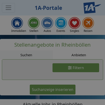
1A-Portale
Jobs
Immobilien
Stellen
Autos
Events
Singles
Reisen
Stellenangebote in Rheinböllen
Suchen
Anbieten
Filtern
Suchanzeige inserieren
Aktuelle Jobs in Rheinböllen