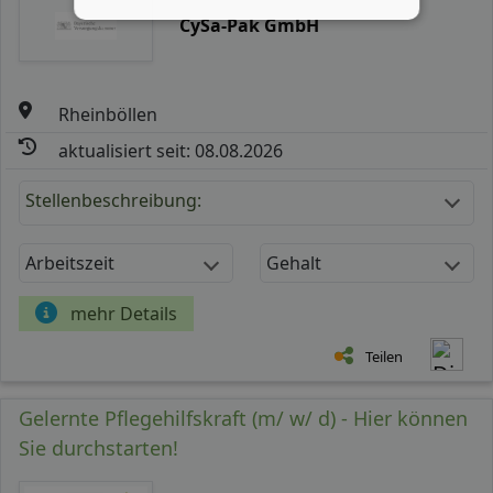
CySa-Pak GmbH
Rheinböllen
aktualisiert seit: 08.08.2026
Stellenbeschreibung:
Arbeitszeit
Gehalt
mehr Details
Teilen
Gelernte Pflegehilfskraft (m/ w/ d) - Hier können
Sie durchstarten!