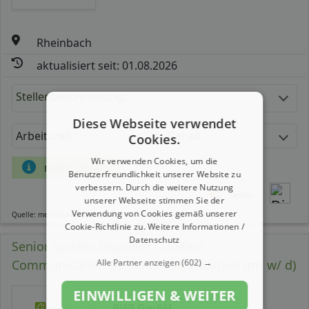
Rheinbach
aktualisiert seit: 01.08.2026
Stellenbeschreibung:
Diese Webseite verwendet
Arbeitszeit
Gehalt
Cookies.
Wir verwenden Cookies, um die
mehr Details
Benutzerfreundlichkeit unserer Website zu
verbessern. Durch die weitere Nutzung
Teilen
unserer Webseite stimmen Sie der
Verwendung von Cookies gemäß unserer
Quelle: meinestadt.de
Cookie-Richtlinie zu.
Weitere Informationen /
Datenschutz
Senior System Engineer - Unified
Communication Backoffice Application (m/ w/ d)
Alle Partner anzeigen
(602) →
EINWILLIGEN & WEITER
BWI GmbH