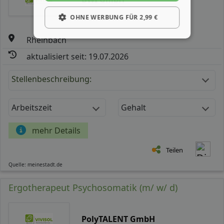
OHNE WERBUNG FÜR 2,99 €
Rheinbach
aktualisiert seit: 19.07.2026
Stellenbeschreibung:
Arbeitszeit
Gehalt
mehr Details
Teilen
Quelle: meinestadt.de
Ergotherapeut Psychosomatik (m/ w/ d)
PolyTALENT GmbH