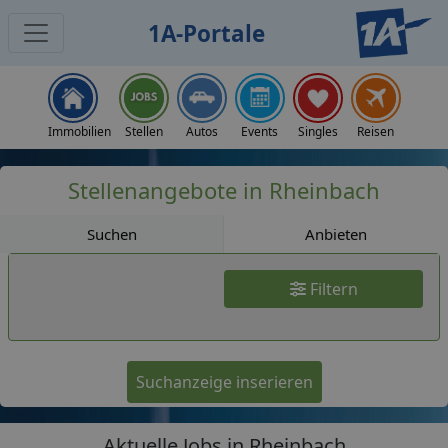
1A-Portale
Jobs
Immobilien
Stellen
Autos
Events
Singles
Reisen
Stellenangebote in Rheinbach
Suchen
Anbieten
Filtern
Suchanzeige inserieren
Aktuelle Jobs in Rheinbach