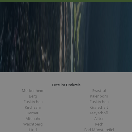
Orte im Umkreis
Meckenheim
Swisttal
Berg
Kalenborn
Euskirchen
Euskirchen
Kirchsahr
Grafschaft
Dernau
Mayschoß
Altenahr
Alfter
Wachtberg
Rech
Lind
Bad Münstereifel