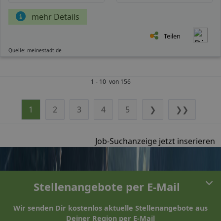
mehr Details
Teilen
Quelle: meinestadt.de
1 - 10 von 156
1
2
3
4
5
❯
❯❯
Job-Suchanzeige jetzt inserieren
Stellenangebote per E-Mail
Wir senden Dir kostenlos aktuelle Stellenangebote aus
Deiner Region per E-Mail