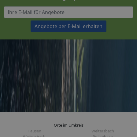
Angebote per E-Mail erhalten
Orte im Umkreis
Hausen
Weitersbach
Weitersbach
Bollenbach