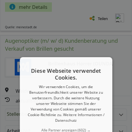
mehr Details
Teilen
Quelle: meinestadt.de
Augenoptiker (m/ w/ d) Kundenberatung und
Verkauf von Brillen gesucht
Brillenhaus Horrer (OUNDA
Diese Webseite verwendet
GmbH)
Cookies.
Wir verwenden Cookies, um die
Weiden
Benutzerfreundlichkeit unserer Website zu
verbessern. Durch die weitere Nutzung
aktualisiert seit: 07.08.2026
unserer Webseite stimmen Sie der
Verwendung von Cookies gemäß unserer
Stellenbeschreibung:
Cookie-Richtlinie zu.
Weitere Informationen /
Datenschutz
Arbeitszeit
Gehalt
Alle Partner anzeigen
(602) →