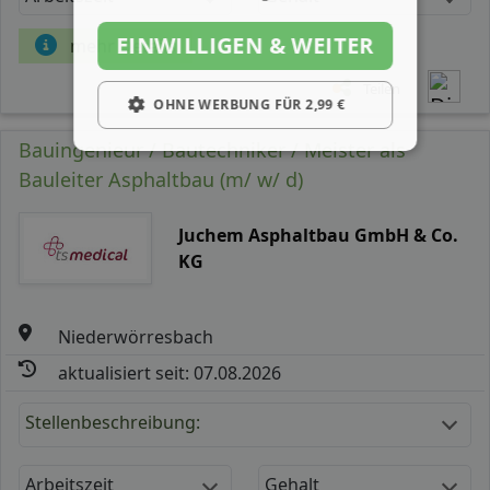
EINWILLIGEN & WEITER
mehr Details
Teilen
OHNE WERBUNG FÜR 2,99 €
Bauingenieur / Bautechniker / Meister als
Bauleiter Asphaltbau (m/ w/ d)
Juchem Asphaltbau GmbH & Co.
KG
Niederwörresbach
aktualisiert seit: 07.08.2026
Stellenbeschreibung:
Arbeitszeit
Gehalt