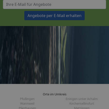
Angebote per E-Mail erhalten
Orte im Umkreis
Pfullingen
Eningen unter Achalm
Wannweil
Kirchentellinsfurt
Pliezhausen
Metzingen