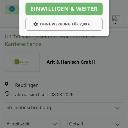
EINWILLIGEN & WEITER
mehr Details
Teilen
OHNE WERBUNG FÜR 2,99 €
Dachdeckergeselle/ in Flachdach Ihre
Karrierechance
Arlt & Hanisch GmbH
Reutlingen
aktualisiert seit: 08.08.2026
Stellenbeschreibung:
Arbeitszeit
Gehalt