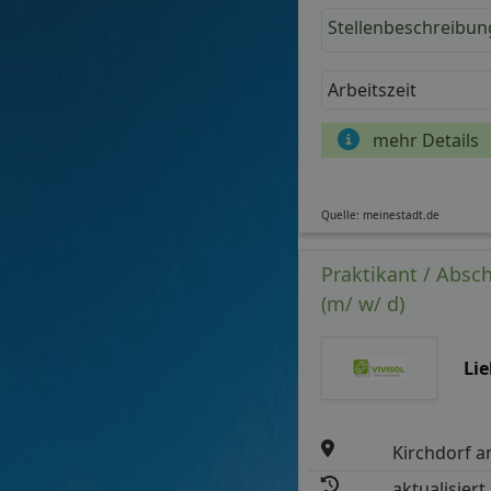
Stellenbeschreibun
Arbeitszeit
mehr Details
Quelle: meinestadt.de
Praktikant / Absc
(m/ w/ d)
Li
Kirchdorf a
aktualisiert