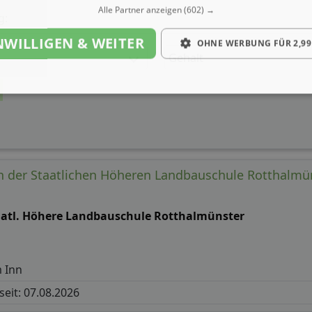
Alle Partner anzeigen
(602) →
g:
NWILLIGEN & WEITER
OHNE WERBUNG FÜR 2,99
Gehalt
n der Staatlichen Höheren Landbauschule Rotthalmü
aatl. Höhere Landbauschule Rotthalmünster
 Inn
 seit: 07.08.2026