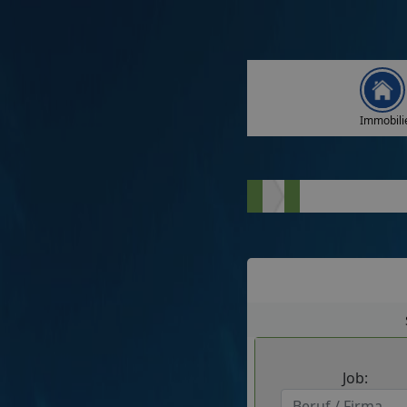
Immobili
Job: