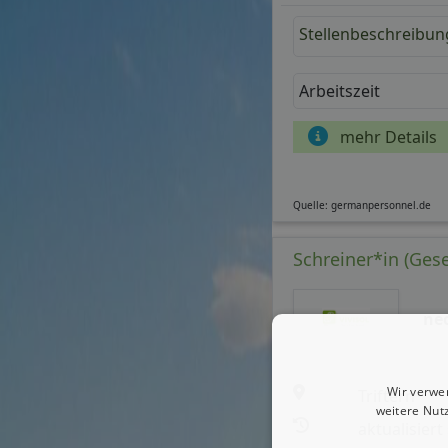
Stellenbeschreibun
Arbeitszeit
mehr Details
Quelle: germanpersonnel.de
Schreiner*in (Gesel
ne
Wir verwe
Triftern
weitere Nut
aktualisiert