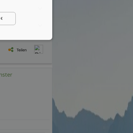
 €
Teilen
nster