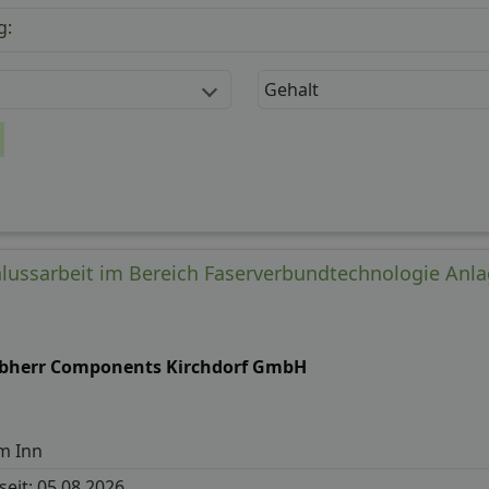
g:
Gehalt
hlussarbeit im Bereich Faserverbundtechnologie Anl
ebherr Components Kirchdorf GmbH
m Inn
 seit: 05.08.2026