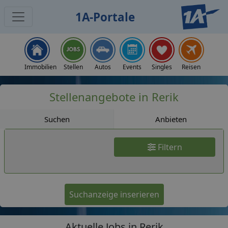
1A-Portale
Jobs
Immobilien
Stellen
Autos
Events
Singles
Reisen
Stellenangebote in Rerik
Suchen
Anbieten
Filtern
Suchanzeige inserieren
Aktuelle Jobs in Rerik