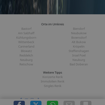
Orte im Umkreis
Bastorf
Biendorf
Am Salzhaff
Neubukow
Kühlungsborn
Boiensdorf
Wittenbeck
Alt Bukow
Carinerland
Kröpelin
Blowatz
Steffenshagen
Reddelich
Insel Poel
Neuburg
Neuburg
Retschow
Bad Doberan
Weitere Tipps
Konzerte Rerik
Immobilien Rerik
Singles Rerik
Folge uns auf: