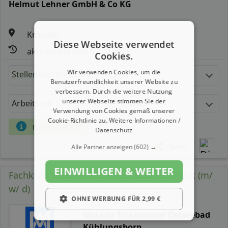
Helmut Lehner GmbH & Co KG
Kröpelin
Diese Webseite verwendet
aktualisiert seit: 07.08.2026
Cookies.
Wir verwenden Cookies, um die
Stellenbeschreibung:
Benutzerfreundlichkeit unserer Website zu
verbessern. Durch die weitere Nutzung
unserer Webseite stimmen Sie der
Arbeitszeit
Gehalt
Verwendung von Cookies gemäß unserer
Cookie-Richtlinie zu.
Weitere Informationen /
mehr Details
Datenschutz
Teilen
Alle Partner anzeigen
(602) →
EINWILLIGEN & WEITER
Fachkraft Wellness/ Masseur und Kosmetik (m/
w/ d)
OHNE WERBUNG FÜR 2,99 €
Morada Strandhotel Ostseebad
Kühlungsborn