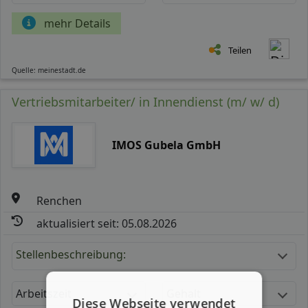
mehr Details
Teilen
Quelle: meinestadt.de
Vertriebsmitarbeiter/ in Innendienst (m/ w/ d)
IMOS Gubela GmbH
Renchen
aktualisiert seit: 05.08.2026
Stellenbeschreibung:
Arbeitszeit
Gehalt
Diese Webseite verwendet