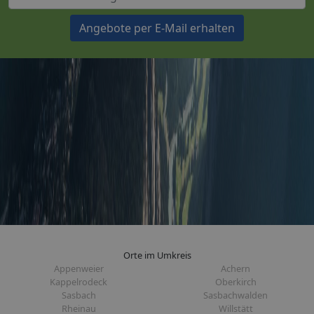
Angebote per E-Mail erhalten
Orte im Umkreis
Appenweier
Achern
Kappelrodeck
Oberkirch
Sasbach
Sasbachwalden
Rheinau
Willstätt