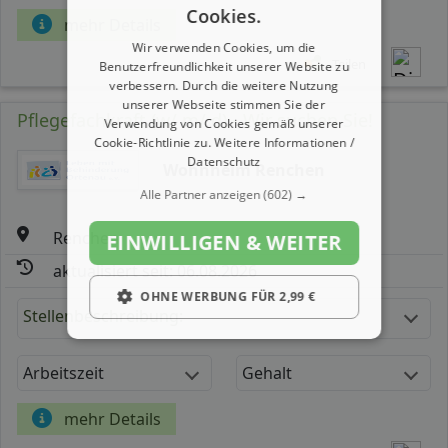
Cookies.
mehr Details
Wir verwenden Cookies, um die
Teilen
Benutzerfreundlichkeit unserer Website zu
verbessern. Durch die weitere Nutzung
unserer Webseite stimmen Sie der
Pflegefachkraft (w/ m/ d) - Wir suchen Sie!
Verwendung von Cookies gemäß unserer
Cookie-Richtlinie zu.
Weitere Informationen /
Datenschutz
Wohnheim Renchen
Alle Partner anzeigen
(602) →
Renchen
EINWILLIGEN & WEITER
aktualisiert seit: 06.08.2026
OHNE WERBUNG FÜR 2,99 €
Stellenbeschreibung:
Arbeitszeit
Gehalt
mehr Details