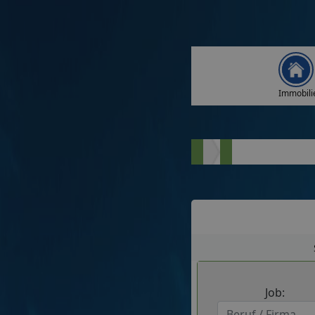
Immobili
Job: