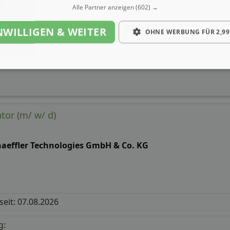
Alle Partner anzeigen
(602) →
Gehalt
NWILLIGEN & WEITER
OHNE WERBUNG FÜR 2,99
tor (m/ w/ d)
haeffler Technologies GmbH & Co. KG
 seit: 07.08.2026
g: