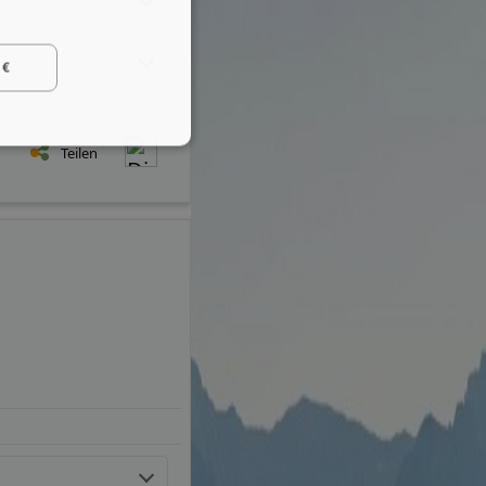
 €
Teilen