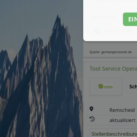
Arbeitszeit
EI
mehr Details
Quelle: germanpersonnel.de
Tool Service Opera
Sc
Remscheid
aktualisiert
Stellenbeschreibun