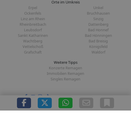
Orte im Umkreis
Erpel
Unkel
Ockenfels
Bruchhausen
Linz am Rhein
Sinzig
Rheinbreitbach
Dattenberg
Leubsdorf
Bad Honnef
Sankt Katharinen
Bad Hönningen
Wachtberg
Bad Breisig
Vettelschoß
Königsfeld
Grafschaft
Waldorf
Weitere Tipps
Konzerte Remagen
Immobilien Remagen
Singles Remagen
Folge uns auf:
|
|
|
|
Über uns
Presse
Redaktion
Datenschutz
Impressum