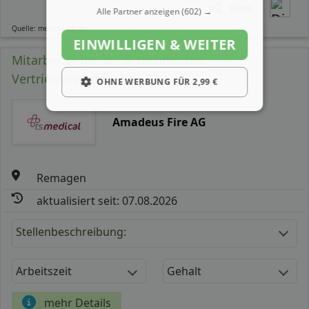
Teilen
Alle Partner anzeigen
(602) →
Quelle: meinestadt.de
EINWILLIGEN & WEITER
Mitarbeiter (m/ w/ d) technischer
Vertriebsinnendienst
OHNE WERBUNG FÜR 2,99 €
Amadeus Fire AG
Remagen
aktualisiert seit: 07.08.2026
Stellenbeschreibung:
Arbeitszeit
Gehalt
mehr Details