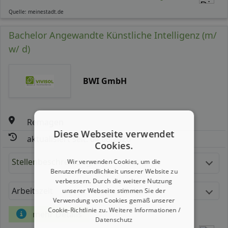
Quelle: meinestadt.de
Bachelor Angewandte Künstliche Intelligenz (m/
w/ d)
BWI GmbH
Remagen
Diese Webseite verwendet
aktualisiert seit: 04.08.2026
Cookies.
Stellenbeschreibung:
Wir verwenden Cookies, um die
Benutzerfreundlichkeit unserer Website zu
verbessern. Durch die weitere Nutzung
Arbeitszeit
Gehalt
unserer Webseite stimmen Sie der
Verwendung von Cookies gemäß unserer
Cookie-Richtlinie zu.
Weitere Informationen /
mehr Details
Datenschutz