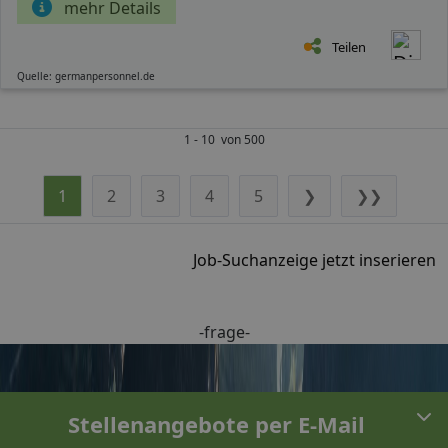
mehr Details
Teilen
Quelle: germanpersonnel.de
1 - 10 von 500
1
2
3
4
5
❯
❯❯
Job-Suchanzeige jetzt inserieren
-frage-
Stellenangebote per E-Mail