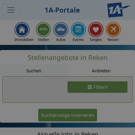
1A-Portale
Jobs
Immobilien
Stellen
Autos
Events
Singles
Reisen
Stellenangebote in Reken
Suchen
Anbieten
Filtern
Suchanzeige inserieren
Aktuelle Jobs in Reken