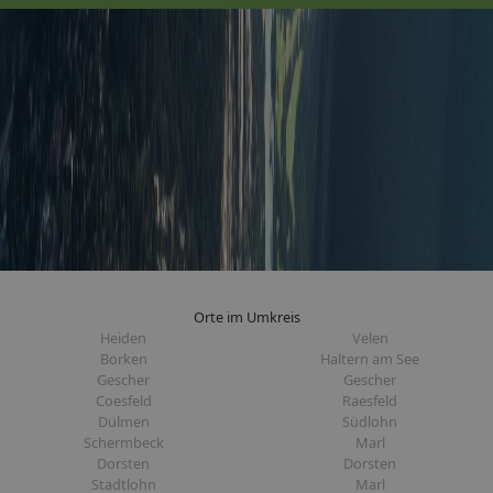
Orte im Umkreis
Heiden
Velen
Borken
Haltern am See
Gescher
Gescher
Coesfeld
Raesfeld
Dülmen
Südlohn
Schermbeck
Marl
Dorsten
Dorsten
Stadtlohn
Marl