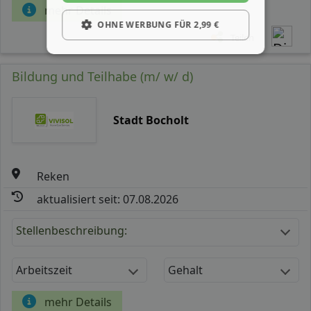
mehr Details
OHNE WERBUNG FÜR 2,99 €
Teilen
Bildung und Teilhabe (m/ w/ d)
Stadt Bocholt
Reken
aktualisiert seit: 07.08.2026
Stellenbeschreibung:
Arbeitszeit
Gehalt
mehr Details