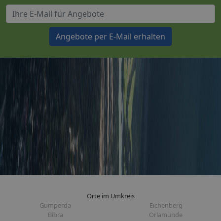
Angebote per E-Mail erhalten
Orte im Umkreis
Gumperda
Eichenberg
Bibra
Orlamünde