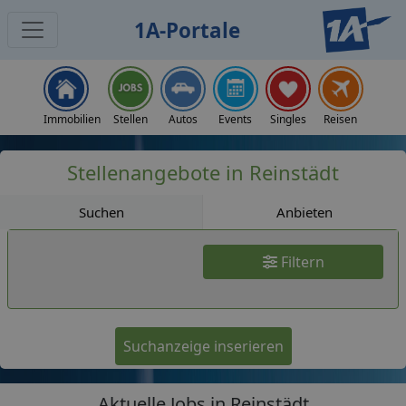
1A-Portale
Jobs
Immobilien
Stellen
Autos
Events
Singles
Reisen
Stellenangebote in Reinstädt
Suchen
Anbieten
Filtern
Suchanzeige inserieren
Aktuelle Jobs in Reinstädt