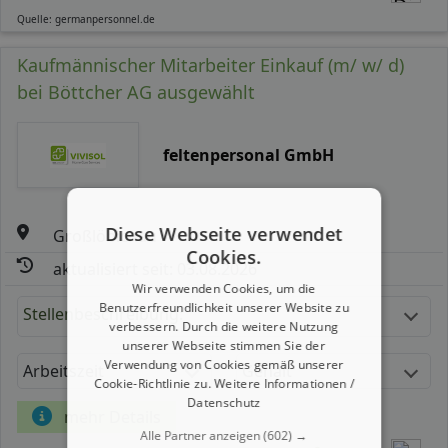
Quelle: germanpersonnel.de
Kaufmännischer Mitarbeiter Einkauf (m/ w/ d)
bei Böttcher AG ausgewählt
feltenpersonal GmbH
Diese Webseite verwendet
Großlöbichau
Cookies.
aktualisiert seit: 03.08.2026
Wir verwenden Cookies, um die
Benutzerfreundlichkeit unserer Website zu
Stellenbeschreibung:
verbessern. Durch die weitere Nutzung
unserer Webseite stimmen Sie der
Verwendung von Cookies gemäß unserer
Arbeitszeit
Gehalt
Cookie-Richtlinie zu.
Weitere Informationen /
Datenschutz
mehr Details
Alle Partner anzeigen
(602) →