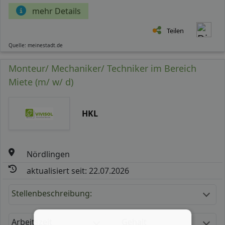
mehr Details
Teilen
Quelle: meinestadt.de
Monteur/ Mechaniker/ Techniker im Bereich
Miete (m/ w/ d)
HKL
Nördlingen
aktualisiert seit: 22.07.2026
Stellenbeschreibung:
Arbeitszeit
Gehalt