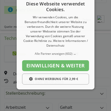
Diese Webseite verwendet
Cookies.
mehr Details
Wir verwenden Cookies, um die
Teilen
Benutzerfreundlichkeit unserer Website zu
verbessern. Durch die weitere Nutzung
Quelle: meinestadt.de
unserer Webseite stimmen Sie der
Verwendung von Cookies gemäß unserer
Technischer Illustrator (m/ w/ d)
Cookie-Richtlinie zu.
Weitere Informationen /
Datenschutz
SL innovativ GmbH
Alle Partner anzeigen
(602) →
EINWILLIGEN & WEITER
Deiningen
OHNE WERBUNG FÜR 2,99 €
aktualisiert seit: 06.08.2026
Stellenbeschreibung:
Arbeitszeit
Gehalt