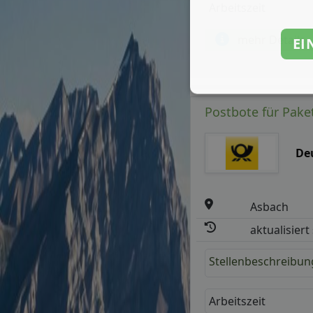
Arbeitszeit
mehr Details
EI
Postbote für Paket
De
Asbach
aktualisiert
Stellenbeschreibun
Arbeitszeit