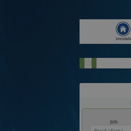
Immobili
Job: