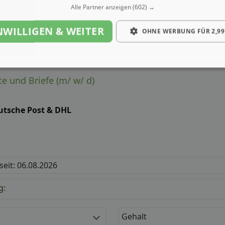
Gehalt
Alle Partner anzeigen
(602) →
NWILLIGEN & WEITER
OHNE WERBUNG FÜR 2,99
e und Briefe (m/ w/ d)
utsche Post & DHL
 seit: 06.08.2026
g:
Gehalt