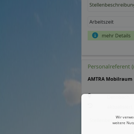
Stellenbeschreibun
Arbeitszeit
mehr Details
Personalreferent (
AMTRA Mobilraum
Dernbach
aktualisiert
Wir verwe
Stellenbeschreibun
weitere Nut