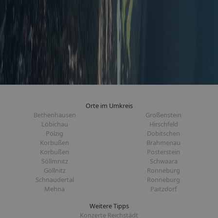
Orte im Umkreis
Bethenhausen
Großenstein
Löbichau
Hirschfeld
Pölzig
Dobitschen
Korbußen
Brahmenau
Korbußen
Posterstein
Söllmnitz
Schwaara
Göllnitz
Ronneburg
Schnaudertal
Ronneburg
Mehna
Paitzdorf
Weitere Tipps
Konzerte Reichstädt