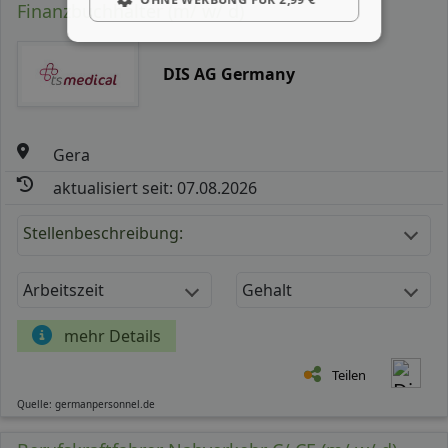
Finanzbuchhalter (m/ w/ d)
DIS AG Germany
Gera
aktualisiert seit: 07.08.2026
Stellenbeschreibung:
Arbeitszeit
Gehalt
mehr Details
Teilen
Quelle: germanpersonnel.de