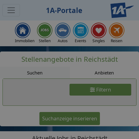
1A-Portale
Jobs
Immobilien
Stellen
Autos
Events
Singles
Reisen
Stellenangebote in Reichstädt
Suchen
Anbieten
Filtern
Suchanzeige inserieren
Aktuelle Jobs in Reichstädt