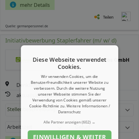
mehr Details
Teilen
Quelle: germanpersonnel.de
Initiativbewerbung Staplerfahrer (m/ w/ d)
Diese Webseite verwendet
Reico & Partner Vertriebs GmbH
Cookies.
Wir verwenden Cookies, um die
Benutzerfreundlichkeit unserer Website zu
Denklingen
verbessern. Durch die weitere Nutzung
unserer Webseite stimmen Sie der
aktualisiert seit: 04.08.2026
Verwendung von Cookies gemäß unserer
Cookie-Richtlinie zu.
Weitere Informationen /
Stellenbeschreibung:
Datenschutz
Alle Partner anzeigen
(602) →
Arbeitszeit
Gehalt
EINWILLIGEN & WEITER