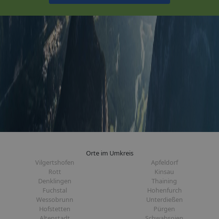
Orte im Umkreis
Vilgertshofen
Apfeldorf
Rott
Kinsau
Denklingen
Thaining
Fuchstal
Hohenfurch
Wessobrunn
Unterdießen
Hofstetten
Pürgen
Altenstadt
Schwabsoien