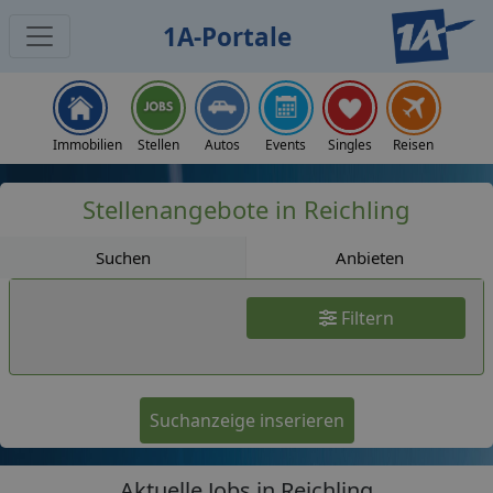
1A-Portale
Jobs
Immobilien
Stellen
Autos
Events
Singles
Reisen
Stellenangebote in Reichling
Suchen
Anbieten
Filtern
Suchanzeige inserieren
Aktuelle Jobs in Reichling