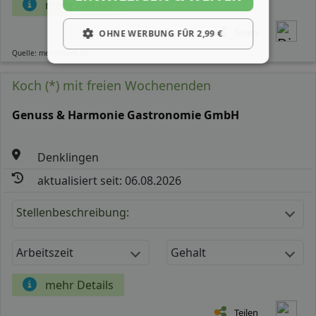
mehr Details
Teilen
OHNE WERBUNG FÜR 2,99 €
Quelle: meinestadt.de
Koch (*) mit freien Wochenenden
Genuss & Harmonie Gastronomie GmbH
Denklingen
aktualisiert seit: 06.08.2026
Stellenbeschreibung:
Arbeitszeit
Gehalt
mehr Details
Teilen