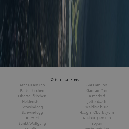
Orte im Umkreis
Aschau am Inn
Gars am Inn
Rattenkirchen
Gars am Inn
Obertaufkirchen
Kirchdorf
Heldenstein
Jettenbach
Schwindegg
Waldkraiburg
Schwindegg
Haag in Oberbayern
Unterreit
Kraiburg am Inn
Sankt Wolfgang
Soyen
Ampfing
Rechtmehring