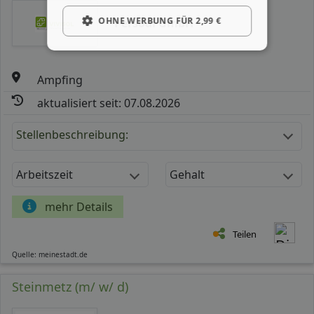
OHNE WERBUNG FÜR 2,99 €
Persodi GmbH
Ampfing
aktualisiert seit: 07.08.2026
Stellenbeschreibung:
Arbeitszeit
Gehalt
mehr Details
Teilen
Quelle: meinestadt.de
Steinmetz (m/ w/ d)