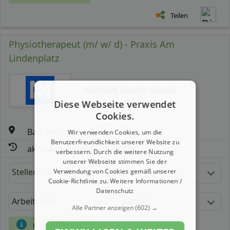
Teilen
Physiotherapeut (m/ w/ d) - Praxis Am
Lindenplatz
KIRINUS Health GmbH
Diese Webseite verwendet
Cookies.
Bad Wiessee
Wir verwenden Cookies, um die
Benutzerfreundlichkeit unserer Website zu
aktualisiert seit: 07.08.2026
verbessern. Durch die weitere Nutzung
unserer Webseite stimmen Sie der
Stellenbeschreibung:
Verwendung von Cookies gemäß unserer
Cookie-Richtlinie zu.
Weitere Informationen /
Datenschutz
Arbeitszeit
Gehalt
Alle Partner anzeigen
(602) →
mehr Details