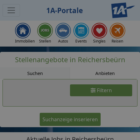
1A-Portale
Jobs
Immobilien
Stellen
Autos
Events
Singles
Reisen
Stellenangebote in Reichersbeürn
Suchen
Anbieten
Filtern
Suchanzeige inserieren
Aktuelle Jobs in Reichersbeürn