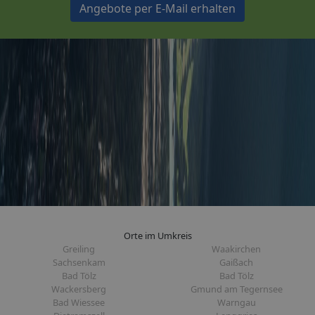
Angebote per E-Mail erhalten
Orte im Umkreis
Greiling
Waakirchen
Sachsenkam
Gaißach
Bad Tölz
Bad Tölz
Wackersberg
Gmund am Tegernsee
Bad Wiessee
Warngau