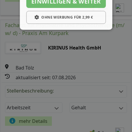
EINWILLIGEN & WEITER
Teilen
OHNE WERBUNG FÜR 2,99 €
Facharzt für Psychiatrie und Psychotherapie (m/
w/ d) - Praxis Am Kurpark
KIRINUS Health GmbH
Bad Tölz
aktualisiert seit: 07.08.2026
Stellenbeschreibung:
Arbeitszeit
Gehalt
mehr Details