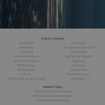
Orte im Umkreis
Henfenfeld
Ottensoos
Hersbruck
Neunkirchen am Sand
Engelthal
Schnaittach
Kirchensittenbach
Lauf an der Pegnitz
Lauf an der Pegnitz
Happurg
Offenhausen
Leinburg
Rückersdorf
Simmelsdorf
Vorra
Pommelsbrunn
Röthenbach an der Pegnitz
Hirschbach
Weitere Tipps
Konzerte Reichenschwand
Immobilien Reichenschwand
Singles Reichenschwand