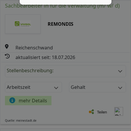
Sachbearbeiter in für die Verwaltung (m/ w/ d)
REMONDIS
Reichenschwand
aktualisiert seit: 18.07.2026
Stellenbeschreibung:
Arbeitszeit
Gehalt
mehr Details
Teilen
Quelle: meinestadt.de