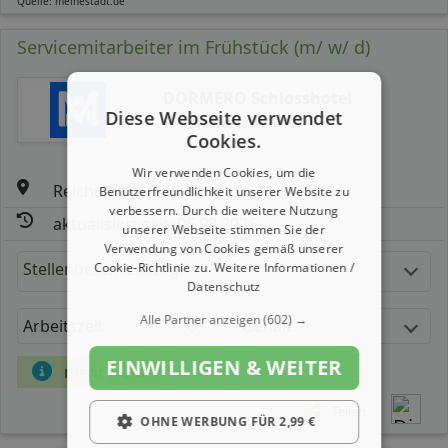
Quelle: meinestadt.de
Servicemitarbeiter im Frühstück (m/ w/ d)
DORMERO Schlosshotel
Diese Webseite verwendet
Reichenschwand
Cookies.
Wir verwenden Cookies, um die
Reichenschwand
Benutzerfreundlichkeit unserer Website zu
verbessern. Durch die weitere Nutzung
aktualisiert seit: 06.08.2026
unserer Webseite stimmen Sie der
Verwendung von Cookies gemäß unserer
Stellenbeschreibung:
Cookie-Richtlinie zu.
Weitere Informationen /
Datenschutz
Alle Partner anzeigen
(602) →
Arbeitszeit
Gehalt
EINWILLIGEN & WEITER
mehr Details
Teilen
OHNE WERBUNG FÜR 2,99 €